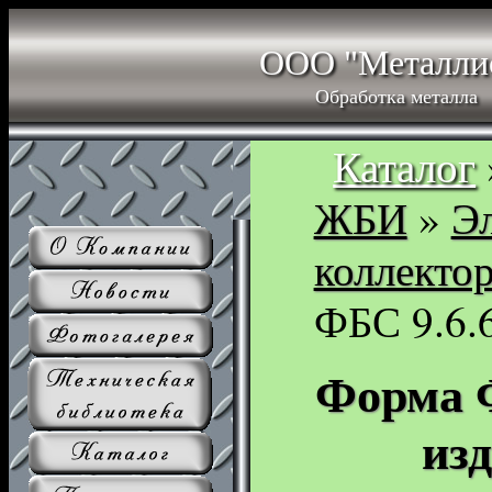
ООО "Металли
Обработка металла
Каталог
ЖБИ
»
Э
коллекто
ФБС 9.6.6
Форма Ф
из