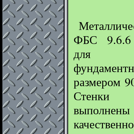
Металли
ФБС 9.6.6
для пр
фундамен
размером 9
Стенки м
выпол
качеств