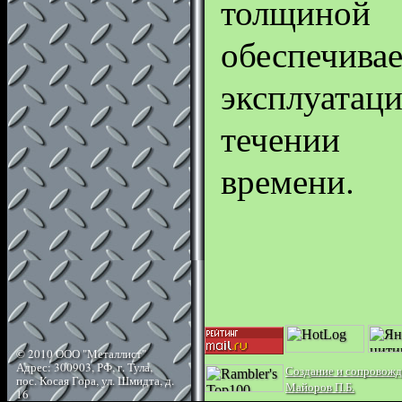
толщино
обеспечив
эксплуата
течении 
времени.
© 2010 ООО "Металлист"
Адрес: 300903, РФ, г. Тула,
Создание и сопровожд
пос. Косая Гора, ул. Шмидта, д.
Майоров П.Б.
16