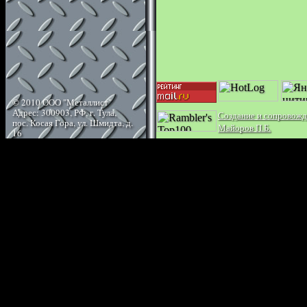
© 2010 ООО "Металлист"
Адрес: 300903, РФ, г. Тула,
Создание и сопровожд
пос. Косая Гора, ул. Шмидта, д.
Майоров П.Б.
16