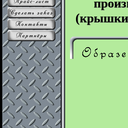
произ
(крышки