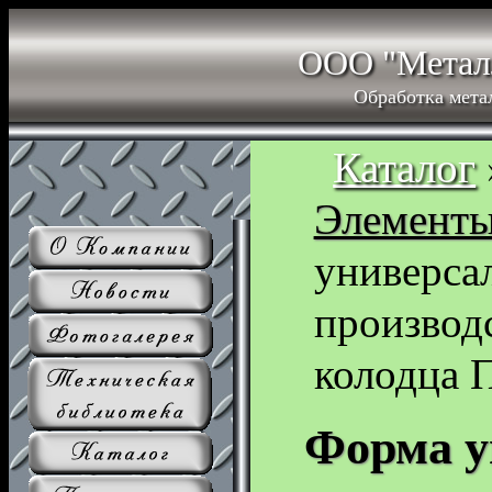
ООО "Метал
Обработка мета
Каталог
Элементы
универса
производ
колодца 
Форма у