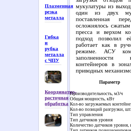
Плазменная
мукулатуры из выход
резка
один из двух мус
металла
поставленная пе
осложнялось сжатым
пресса и верхом ко
Гибка
подход позволил е
и
работает как в руч
рубка
режиме. АСУ комп
металла
заполненности к
с ЧПУ
контейнеров в зона
приводных механизмо
Параметр
Координатно-
Производительность, м3/ч
расточная
Общая мощность, кВт
обработка
Кол-во загружаемых контейне
Кол-во позиций разгрузки, шт
Тип управления
Тип датчиков уровня
Количество датчиков уровня, 
Тип датчиков позиционирова