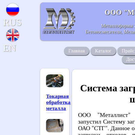
ООО "Ме
RUS
Металлоформы 
Бетоносмесители, Механ
EN
Главная
Каталог
Прайс
Дос
Система заг
Токарная
обработка
металла
ООО "Металлист" 
запустил Систему за
ОАО "СТГ". Данное о
загрузки отходов 