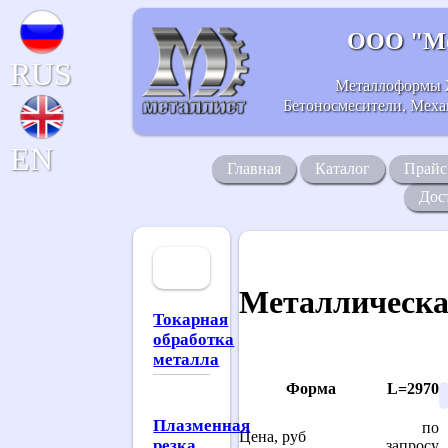
ООО "Ме
RUS
Металлоформы 
Бетоносмесители, Механ
EN
Главная
Каталог
Прайс
Дос
Металлическа
Токарная
обработка
металла
Форма
L=2970
Плазменная
по
Цена, руб
резка
запросу