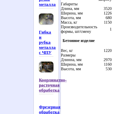
металла
Габариты
Длина, мм
3520
Ширина, мм
1226
Высота, мм
680
Масса, кг
1150
Производительность
1
Гибка
формы, шт/смену
и
Бетонное изделие
рубка
металла
Вес, кг
1220
с ЧПУ
Размеры
Длинна, мм
2970
Ширина, мм
1160
Высота, мм
530
Координатно-
расточная
обработка
Фрезерная
обработка