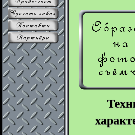
Техн
характ