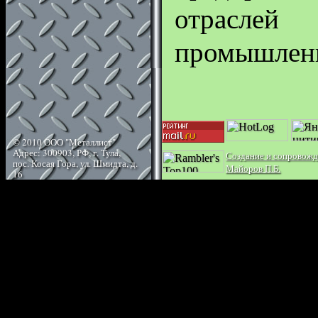
отраслей
промышлен
© 2010 ООО "Металлист"
Адрес: 300903, РФ, г. Тула,
Создание и сопровожд
пос. Косая Гора, ул. Шмидта, д.
Майоров П.Б.
16